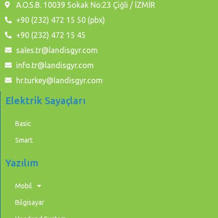
A.O.S.B. 10039 Sokak No:23 Çiğli / İZMİR
+90 (232) 472 15 50 (pbx)
+90 (232) 472 15 45
sales.tr@landisgyr.com
info.tr@landisgyr.com
hr.turkey@landisgyr.com
Elektrik Sayaçları
Basic
Smart
Yazılım
Mobil
Bilgisayar