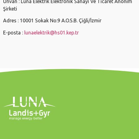
Unvan
: Luna Elektrik Elektronik Sanayi Ve Ticaret Anonim
Şirketi
Adres
:
10001 Sokak No:9 A.O.S.B. Çiğli/İzmir
E-posta
:
lunaelektrik@hs01.kep.tr