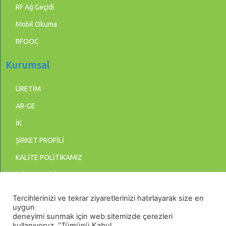
RF Ağ Geçidi
Mobil Okuma
RFOOC
Kurumsal
ÜRETİM
AR-GE
İK
ŞİRKET PROFİLİ
KALİTE POLİTİKAMIZ
MİSYON & VİZYON
BİLGİ GÜVENLİĞİ POLİTİKASI
Tercihlerinizi ve tekrar ziyaretlerinizi hatırlayarak size en
uygun
KİŞİSEL VERİLERİN KORUNMASI
deneyimi sunmak için web sitemizde çerezleri
kullanıyoruz. “Tümünü Kabul