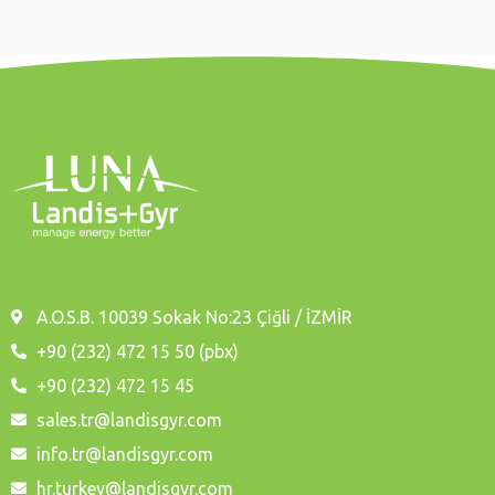
A.O.S.B. 10039 Sokak No:23 Çiğli / İZMİR
+90 (232) 472 15 50 (pbx)
+90 (232) 472 15 45
sales.tr@landisgyr.com
info.tr@landisgyr.com
hr.turkey@landisgyr.com