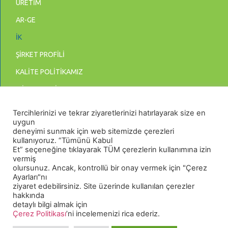
ÜRETİM
AR-GE
İK
ŞİRKET PROFİLİ
KALİTE POLİTİKAMIZ
MİSYON & VİZYON
BİLGİ GÜVENLİĞİ POLİTİKASI
Tercihlerinizi ve tekrar ziyaretlerinizi hatırlayarak size en
uygun
KİŞİSEL VERİLERİN KORUNMASI
deneyimi sunmak için web sitemizde çerezleri
kullanıyoruz. “Tümünü Kabul
Et” seçeneğine tıklayarak TÜM çerezlerin kullanımına izin
vermiş
olursunuz. Ancak, kontrollü bir onay vermek için "Çerez
Ayarları"nı
ziyaret edebilirsiniz. Site üzerinde kullanılan çerezler
hakkında
detaylı bilgi almak için
Çerez Politikası
’ni incelemenizi rica ederiz.