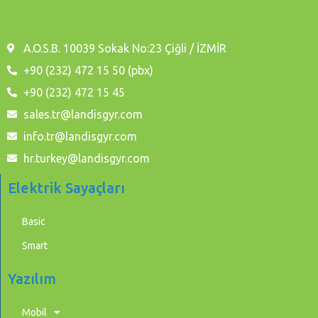
A.O.S.B. 10039 Sokak No:23 Çiğli / İZMİR
+90 (232) 472 15 50 (pbx)
+90 (232) 472 15 45
sales.tr@landisgyr.com
info.tr@landisgyr.com
hr.turkey@landisgyr.com
Elektrik Sayaçları
Basic
Smart
Yazılım
Mobil