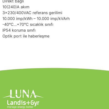
Direkt bağlı
10(240)A akım
3×230/400VAC referans gerilimi
10.000 imp/kWh – 10.000 imp/kVArh
-40°C…+70°C sıcaklık sınıfı
IP54 koruma sınıfı
Optik port ile haberleşme