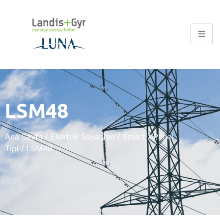
LSM48
Ana Sayfa
/
Elektrik Sayaçları
/
Smart
/
Panel
Tipi
/ LSM48