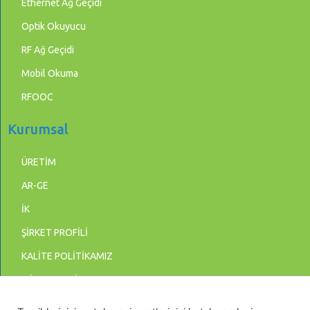
Ethernet Ağ Geçidi
Optik Okuyucu
RF Ağ Geçidi
Mobil Okuma
RFOOC
Kurumsal
ÜRETİM
AR-GE
İK
ŞİRKET PROFİLİ
KALİTE POLİTİKAMIZ
MİSYON & VİZYON
BİLGİ GÜVENLİĞİ POLİTİKASI