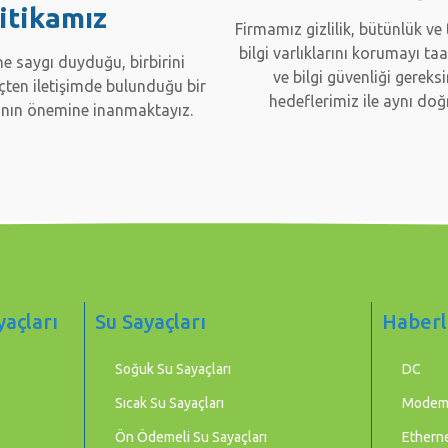
itikamız
Firmamız gizlilik, bütünlük ve 
bilgi varlıklarını korumayı ta
ine saygı duyduğu, birbirini
ve bilgi güvenliği gereks
çten iletişimde bulunduğu bir
hedeflerimiz ile aynı doğ
nın önemine inanmaktayız.
yaçları
Su Sayaçları
Haberl
Soğuk Su Sayaçları
DC
Sıcak Su Sayaçları
Mode
Ön Ödemeli Su Sayaçları
Etherne