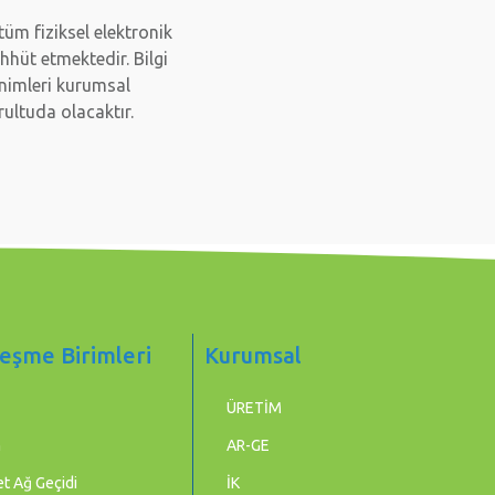
tüm fiziksel elektronik
ahhüt etmektedir. Bilgi
inimleri kurumsal
rultuda olacaktır.
eşme Birimleri
Kurumsal
ÜRETİM
m
AR-GE
t Ağ Geçidi
İK