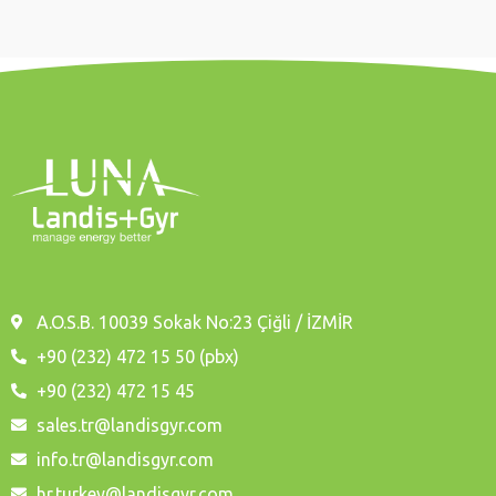
A.O.S.B. 10039 Sokak No:23 Çiğli / İZMİR
+90 (232) 472 15 50 (pbx)
+90 (232) 472 15 45
sales.tr@landisgyr.com
info.tr@landisgyr.com
hr.turkey@landisgyr.com