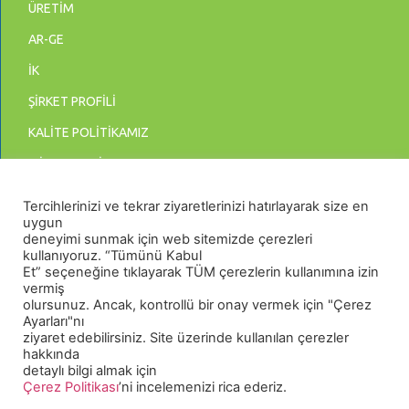
ÜRETİM
AR-GE
İK
ŞİRKET PROFİLİ
KALİTE POLİTİKAMIZ
MİSYON & VİZYON
BİLGİ GÜVENLİĞİ POLİTİKASI
Tercihlerinizi ve tekrar ziyaretlerinizi hatırlayarak size en
uygun
KİŞİSEL VERİLERİN KORUNMASI
deneyimi sunmak için web sitemizde çerezleri
kullanıyoruz. “Tümünü Kabul
Et” seçeneğine tıklayarak TÜM çerezlerin kullanımına izin
vermiş
olursunuz. Ancak, kontrollü bir onay vermek için "Çerez
Ayarları"nı
ziyaret edebilirsiniz. Site üzerinde kullanılan çerezler
hakkında
detaylı bilgi almak için
Çerez Politikası
’ni incelemenizi rica ederiz.