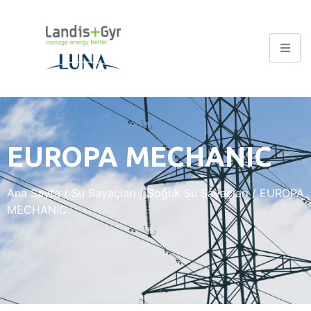
EUROPA MECHANIC
Ana Sayfa
/
Su Sayaçları
/
Soğuk Su Sayaçları
/ EUROPA
MECHANIC