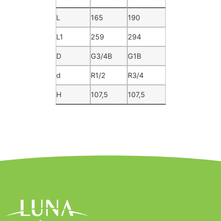
SIZE
DN15
DN20
L
165
190
L1
259
294
D
G3/4B
G1B
d
R1/2
R3/4
H
107,5
107,5