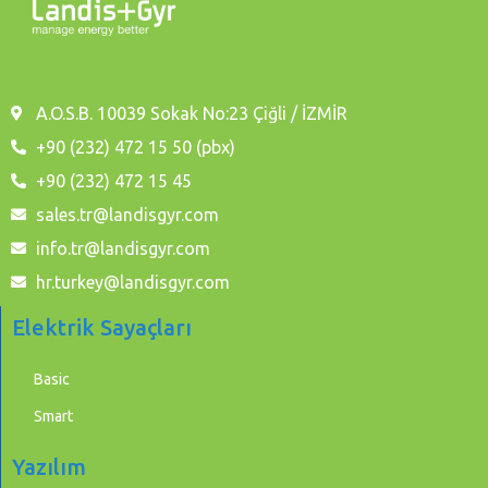
A.O.S.B. 10039 Sokak No:23 Çiğli / İZMİR
+90 (232) 472 15 50 (pbx)
+90 (232) 472 15 45
sales.tr@landisgyr.com
info.tr@landisgyr.com
hr.turkey@landisgyr.com
Elektrik Sayaçları
Basic
Smart
Yazılım