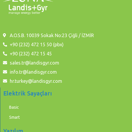
A.O.S.B. 10039 Sokak No:23 Çiğli / İZMİR
+90 (232) 472 15 50 (pbx)
+90 (232) 472 15 45
sales.tr@landisgyr.com
info.tr@landisgyr.com
hr.turkey@landisgyr.com
Elektrik Sayaçları
Basic
Smart
Yazılım