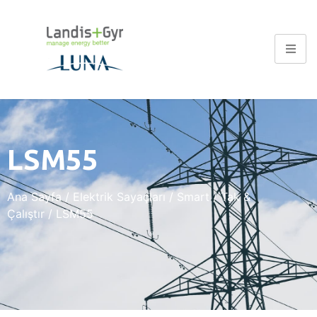
LSM55
Ana Sayfa
/
Elektrik Sayaçları
/
Smart
/
Tak &
Çalıştır
/ LSM55