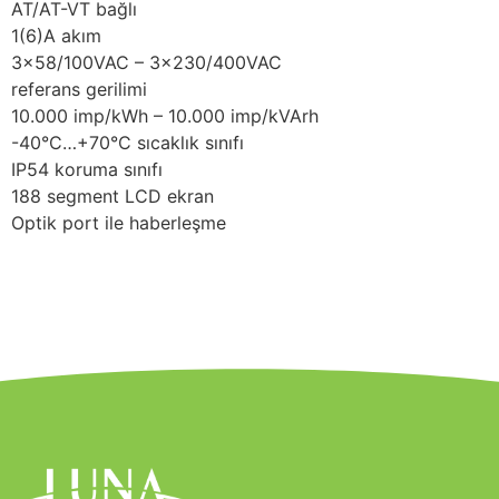
AT/AT-VT bağlı
1(6)A akım
3×58/100VAC – 3×230/400VAC
referans gerilimi
10.000 imp/kWh – 10.000 imp/kVArh
-40°C…+70°C sıcaklık sınıfı
IP54 koruma sınıfı
188 segment LCD ekran
Optik port ile haberleşme