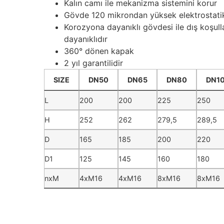
Kalın camı ile mekanizma sistemini korur
Gövde 120 mikrondan yüksek elektrostati
Korozyona dayanıklı gövdesi ile dış koşulla
dayanıklıdır
360° dönen kapak
2 yıl garantilidir
SIZE
DN50
DN65
DN80
DN1
SIZE
DN50
DN65
DN80
DN1
L
200
200
225
250
H
252
262
279,5
289,5
D
165
185
200
220
D1
125
145
160
180
nxM
4xM16
4xM16
8xM16
8xM16