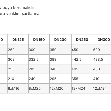
k boya korumalıdır
ra ve iklim şartlarına
00
DN125
DN150
DN200
DN250
DN300
00
DN125
DN150
DN200
DN250
DN300
250
300
350
450
500
303
332,5
389
442,5
498,5
250
285
340
405
460
210
240
295
355
410
8xM16
8xM20
12xM20
12xM24
12xM24