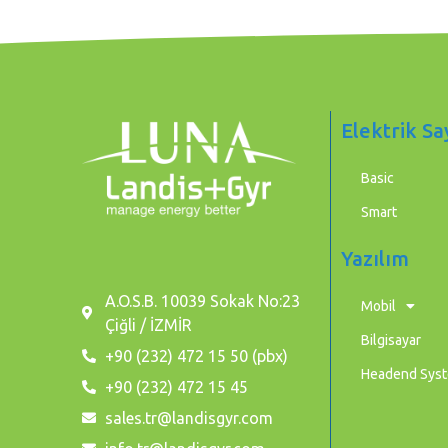
Elektrik Sa
Basic
Smart
Yazılım
A.O.S.B. 10039 Sokak No:23
Mobil
Çiğli / İZMİR
Bilgisayar
+90 (232) 472 15 50 (pbx)
Headend Sys
+90 (232) 472 15 45
sales.tr@landisgyr.com