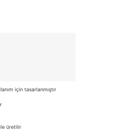
lanım için tasarlanmıştır
r
e üretilir