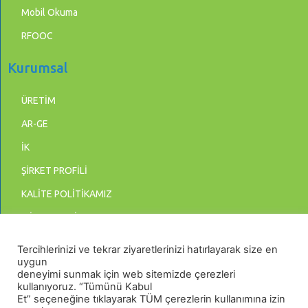
Mobil Okuma
RFOOC
Kurumsal
ÜRETİM
AR-GE
İK
ŞİRKET PROFİLİ
KALİTE POLİTİKAMIZ
MİSYON & VİZYON
BİLGİ GÜVENLİĞİ POLİTİKASI
Tercihlerinizi ve tekrar ziyaretlerinizi hatırlayarak size en
uygun
KİŞİSEL VERİLERİN KORUNMASI
deneyimi sunmak için web sitemizde çerezleri
kullanıyoruz. “Tümünü Kabul
Et” seçeneğine tıklayarak TÜM çerezlerin kullanımına izin