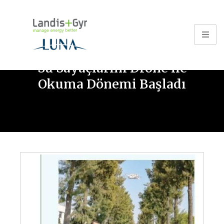
Bizden Haberler
Su Sayaçlarını Drone ile
Okuma Dönemi Başladı